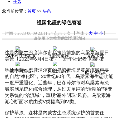
开选
您当前位置：
首页
>>
头条
祖国北疆的绿色答卷
时间：2023-06-09 23:11:24
点击：
次
【字体：
大
中
小
】
请使用下方推荐的浏览器访问
这是内蒙古巴彦淖尔市乌拉特前旗的乌梁素海夏日
24小时在线客服
谷歌浏览器
APP下载
美景（2023年6月4日摄）。新华社记者 贝赫 摄
地处内蒙古巴彦淖尔市的乌梁素海是黄河流域重要
寰宇浏览器
火狐浏览器
欧朋浏览器
的自然“净化区”。20世纪90年代，乌梁素海生态功能
一度严重退化。近些年，巴彦淖尔市对乌梁素海流
域实施系统化综合治理，从过去单纯的“治湖泊”转变
为系统的“治流域”，重现“塞外明珠”风姿。乌梁素海
湖心断面水质由劣Ⅴ类提高到Ⅳ类。
保护草原、森林是内蒙古生态系统保护的首要任