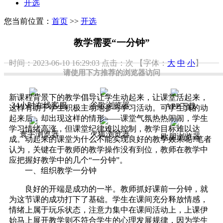
开选
您当前位置：
首页
>>
开选
教学需要“一分钟”
时间：2023-06-10 16:29:03
点击：
次
【字体：
大
中
小
】
请使用下方推荐的浏览器访问
新课程背景下的教学倡导让学生动起来，让课堂活起来，
24小时在线客服
谷歌浏览器
APP下载
这样有助于学生积极主动地参与学习活动。可学生真的动
起来后，却出现这样的情形——课堂气氛热热闹闹，学生
学习情绪高涨，但课堂纪律难以控制，教学目标难以达
寰宇浏览器
火狐浏览器
欧朋浏览器
成。动起来的课堂为什么不能实现良好的教学效果呢?笔者
认为，关键在于教师的教学操作没有到位，教师在教学中
应把握好教学中的几个“一分钟”。
一、组织教学一分钟
良好的开端是成功的一半。教师抓好课前一分钟，就
为这节课的成功打下了基础。学生在课间充分释放情感，
情绪上属于玩乐状态，注意力集中在课间活动上，上课伊
始马上展开教学则不符合学生的心理发展规律，因为学生