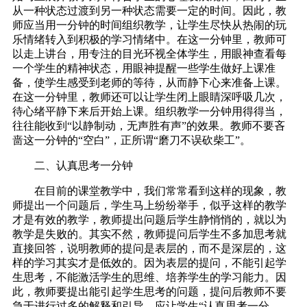
从一种状态过渡到另一种状态需要一定的时间。因此，教
师应当用一分钟的时间组织教学，让学生尽快从热闹的玩
乐情绪转入到积极的学习情绪中。在这一分钟里，教师可
以走上讲台，用专注的目光环视全体学生，用眼神查看每
一个学生的精神状态，用眼神提醒一些学生做好上课准
备，使学生感受到老师的等待，从而静下心来准备上课。
在这一分钟里，教师还可以让学生闭上眼睛深呼吸几次，
待心绪平静下来后开始上课。组织教学一分钟用得得当，
往往能收到“以静制动，无声胜有声”的效果。教师不要吝
啬这一分钟的“空白”，正所谓“磨刀不误砍柴工”。
二、认真思考一分钟
在目前的课堂教学中，我们常常看到这样的现象，教
师提出一个问题后，学生马上纷纷举手，似乎这样的教学
才是有效的教学，教师提出问题后学生静悄悄的，就以为
教学是失败的。其实不然，教师提问后学生不多加思考就
直接回答，说明教师的提问是表层的，而不是深层的，这
样的学习其实才是低效的。因为表层的提问，不能引起学
生思考，不能激活学生的思维、培养学生的学习能力。因
此，教师要提出能引起学生思考的问题，提问后教师不要
急于进行过多的解释和引导，应让学生“认真思考一分