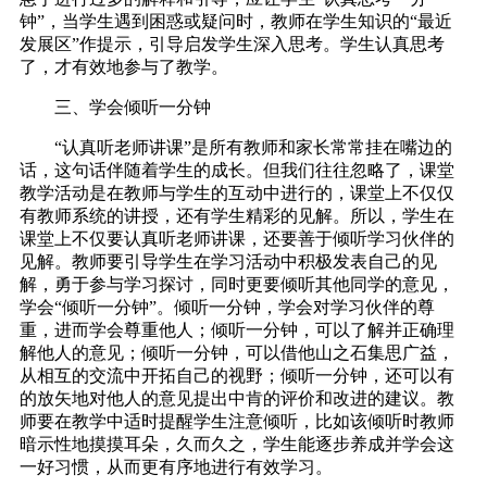
钟”，当学生遇到困惑或疑问时，教师在学生知识的“最近
发展区”作提示，引导启发学生深入思考。学生认真思考
了，才有效地参与了教学。
三、学会倾听一分钟
“认真听老师讲课”是所有教师和家长常常挂在嘴边的
话，这句话伴随着学生的成长。但我们往往忽略了，课堂
教学活动是在教师与学生的互动中进行的，课堂上不仅仅
有教师系统的讲授，还有学生精彩的见解。所以，学生在
课堂上不仅要认真听老师讲课，还要善于倾听学习伙伴的
见解。教师要引导学生在学习活动中积极发表自己的见
解，勇于参与学习探讨，同时更要倾听其他同学的意见，
学会“倾听一分钟”。倾听一分钟，学会对学习伙伴的尊
重，进而学会尊重他人；倾听一分钟，可以了解并正确理
解他人的意见；倾听一分钟，可以借他山之石集思广益，
从相互的交流中开拓自己的视野；倾听一分钟，还可以有
的放矢地对他人的意见提出中肯的评价和改进的建议。教
师要在教学中适时提醒学生注意倾听，比如该倾听时教师
暗示性地摸摸耳朵，久而久之，学生能逐步养成并学会这
一好习惯，从而更有序地进行有效学习。