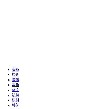
头条
原创
资讯
网报
奖文
最热
快料
独闻