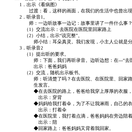
1．出示《看病图》
过渡：看，这样的画面，在我们的生活中也曾出现过
2．听录音1。
师：一边听故事一边记：故事里讲了一件什么事？等
（1）交流出示：去医院在医院里回家路上
（2）小结，出示“说完整”。
师小结：耳朵真灵。我们发现，小主人公就是分---“去
3．听录音2
（1）提出听的要求。
师：下面，我们再听录音。边听边想：在---“去医院的
出示：爸爸妈妈
（2）交流，随机出示板书。
师：听清楚了吗？在去医院、在医院里、回家路上，
生发言。
◆在去医院的路上，爸爸给我穿上厚厚的衣服，背
出示：穿背
◆妈妈给我打着伞，为了不让我淋雨，自己的衣服
出示：打着伞
◆在医院里，我打着点滴，爸爸妈妈在旁边陪着
出示：陪
◆回家路上：爸爸妈妈又背着我回家。