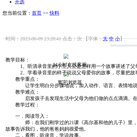
开选
您当前位置：
首页
>>
快料
时间：2023-06-09 23:20:41
点击：
次
【字体：
大
中
小
】
教学目标：
24小时在线客服
1、听清录音里的小主人公是怎样用一个故事讲述了父
2、学着录音里的样子说说父母爱你的故事，尽量把故事
教学重点：
寰宇浏览器
让学生明白分步骤地说，加入动作、语言、表情地说，
教学难点：
启发孩子去发现生活中父母为他们做的点点滴滴。在
教学过程：
一．阅读导入：
师：在我们刚学过的21课《高尔基和他的儿子》里，伟
故事告诉我们，他的爸爸妈妈很爱他。
二．看图，听录音，学说故事。