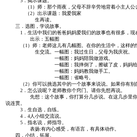
5．揭示课题。
（1）师：那个雨夜，父母不辞辛劳地背着小主人公去看病
（2）出示课题：我爱我家
生再读。
三．选图，学说故事。
1．生活中我们的爸爸妈妈爱我们的故事也有很多，现在
出示：五幅图
（1）师：老师这儿有几幅图。在你的生活中，这样的情景
生交流。一幅图：我过生日，父母为我庆祝。
一幅图：妈妈陪我做游戏。
一幅图：我摔倒了，擦破了皮，妈妈给我
一幅图：妈妈教我做手工。
一幅图：省略号。
（2）你可以挑选其中的一个故事来说说。如果你有别的
2．怎么说呢？老师教你个窍门。请你先想再说。
先想：这个故事，你打算分几步说。在这几步里你的父母
说连贯。
3．生自选，自练。
4．4人小组交流说。
5．指名说，师指导。
表扬:有内心感受，有语言，有具体动作。
四．小结，拓展。